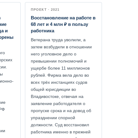
ПРОЕКТ · 2021
в
Восстановление на работе в
ние
68 лет и 4 млн ₽ в пользу
да и
работника
ворены
Ветерана труда уволили, а
затем возбудили в отношении
ого
него уголовное дело о
орских
превышении полномочий и
сии.
ущербе более 11 миллионов
мы
рублей. Фирма вела дело во
ионно-
всех трёх инстанциях судов
общей юрисдикции во
Владивостоке, отвечая на
ние
заявление работодателя о
 РФ
пропуске срока и на довод об
упразднении спорной
должности. Суд восстановил
нии
работника именно в прежней
я