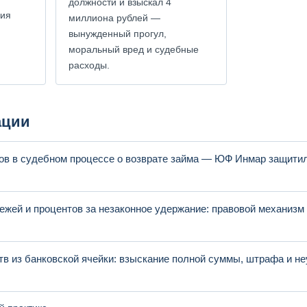
должности и взыскал 4
ния
миллиона рублей —
м
вынужденный прогул,
моральный вред и судебные
расходы.
ации
в в судебном процессе о возврате займа — ЮФ Инмар защитил
жей и процентов за незаконное удержание: правовой механизм 
в из банковской ячейки: взыскание полной суммы, штрафа и не