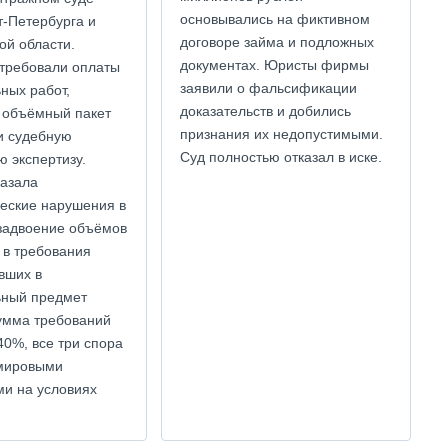
основывались на фиктивном
т-Петербурга и
договоре займа и подложных
ой области.
документах. Юристы фирмы
требовали оплаты
заявили о фальсификации
ных работ,
доказательств и добились
 объёмный пакет
признания их недопустимыми.
и судебную
Суд полностью отказал в иске.
ю экспертизу.
азала
еские нарушения в
 задвоение объёмов
 в требования
вших в
ьный предмет
сумма требований
40%, все три спора
мировыми
и на условиях