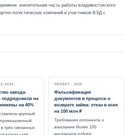
времени: значительная часть работы владивостокского
ортно-логистических компаний и участников ВЭД с
22–2024
ПРОЕКТ · 2025
тво завода:
Фальсификация
я подрядчиков на
документов в процессе о
снижены на 40%
возврате займа: отказ в иске
на 100 млн ₽
ставляла крупный
Требования оппонента о
 промышленный
взыскании более 100
 в трёх связанных
миллионов рублей
итражном суде