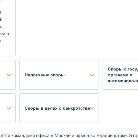
и
ой
ы,
зой и
и
Споры с гос
Налоговые споры
органами и
антимонопол
Споры в делах о банкротстве
тся командами офиса в Москве и офиса во Владивостоке. Это п