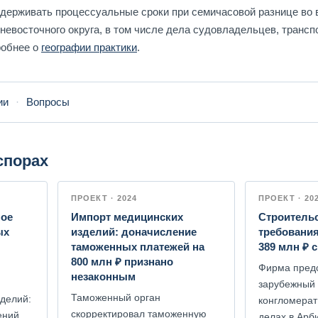
держивать процессуальные сроки при семичасовой разнице во 
евосточного округа, в том числе дела судовладельцев, трансп
робнее о
географии практики
.
ии
·
Вопросы
спорах
ПРОЕКТ · 2024
ПРОЕКТ · 20
ное
Импорт медицинских
Строительс
ых
изделий: доначисление
требовани
таможенных платежей на
389 млн ₽ 
800 млн ₽ признано
Фирма пред
незаконным
зарубежный
Таможенный орган
делий:
конгломерат
скорректировал таможенную
ений
делах в Арб