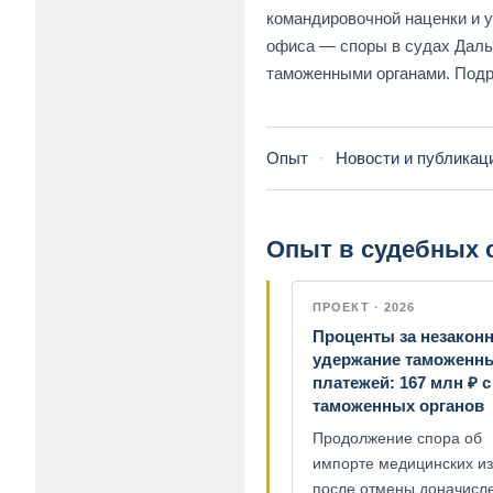
командировочной наценки и у
офиса — споры в судах Дальн
таможенными органами. Под
Опыт
·
Новости и публикац
Опыт в судебных 
ПРОЕКТ · 2026
Проценты за незакон
удержание таможенн
платежей: 167 млн ₽ с
таможенных органов
Продолжение спора об
импорте медицинских из
после отмены доначисл