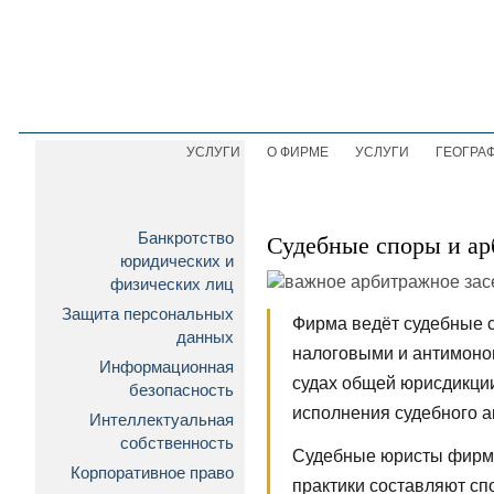
УСЛУГИ
О ФИРМЕ
УСЛУГИ
ГЕОГРА
Банкротство
Судебные споры и а
юридических и
физических лиц
Защита персональных
Фирма ведёт судебные с
данных
налоговыми и антимоно
Информационная
судах общей юрисдикции
безопасность
исполнения судебного а
Интеллектуальная
собственность
Судебные юристы фирмы
Корпоративное право
практики составляют сп