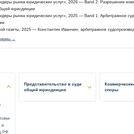
деры рынка юридических услуг», 2026 — Band 2: Разрешение комм
общей юрисдикции
деры рынка юридических услуг», 2025 — Band 1: Арбитражное судо
ии
кой газеты, 2025 — Константин Иванчин, арбитражное судопроизво
 фирмы →
Представительство в суде
Коммерчески
общей юрисдикции
споры
ы
товки
 и
д РФ.