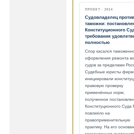
ПРОЕКТ · 2014
Судовладелец проти
таможни: постановле
Конституционного Су
требования удовлет
полностью
Спор касался таможенн
оформления ремонта м
судов за пределами Рос
Судебные юристы фир
инициировали конституц
правовую проверку
применённых норм;
полученное постановле
Конституционного Суда
повлияло на
правоприменительную
практику. На его основа
кассационная инстанци