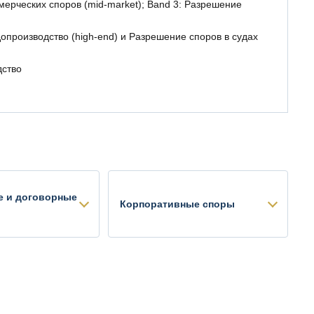
ерческих споров (mid-market); Band 3: Разрешение
производство (high-end) и Разрешение споров в судах
дство
е и договорные
Корпоративные споры