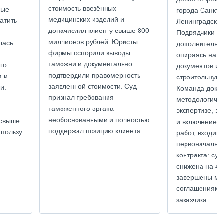
стоимость ввезённых
ные
города Санк
медицинских изделий и
атить
Ленинградск
доначислил клиенту свыше 800
Подрядчики 
миллионов рублей. Юристы
лась
дополнитель
фирмы оспорили выводы
опираясь на
таможни и документально
го
документов 
подтвердили правомерность
я и
строительну
заявленной стоимости. Суд
и.
Команда док
признал требования
методологич
таможенного органа
экспертизе,
необоснованными и полностью
 свыше
и включение
поддержал позицию клиента.
 пользу
работ, входи
первоначал
контракта: 
снижена на 
завершены 
соглашениям
заказчика.