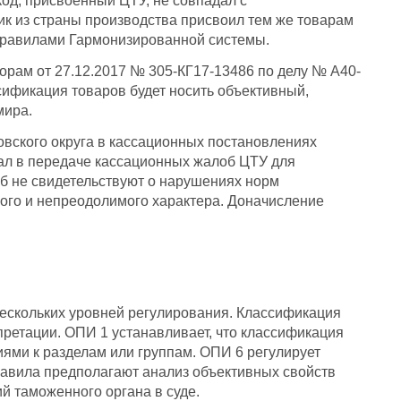
од, присвоенный ЦТУ, не совпадал с
к из страны производства присвоил тем же товарам
с правилами Гармонизированной системы.
орам от 27.12.2017 № 305-КГ17-13486 по делу № А40-
сификация товаров будет носить объективный,
мира.
вского округа в кассационных постановлениях
ал в передаче кассационных жалоб ЦТУ для
об не свидетельствуют о нарушениях норм
ого и непреодолимого характера. Доначисление
ескольких уровней регулирования. Классификация
етации. ОПИ 1 устанавливает, что классификация
ми к разделам или группам. ОПИ 6 регулирует
равила предполагают анализ объективных свойств
 таможенного органа в суде.