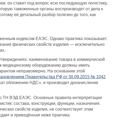
ки: он ставит под вопрос всю последующую логистику,
оторую таможенные органы воспроизводят от дела к
этому её детальный разбор полезен до того, как
женным кодексом ЕАЭС. Однако практика показывает:
вания физических свойств изделия — исключительно
ах.
 утверждениях: наименование товара в коммерческой
и к медицинскому оборудованию должны иметь
арантом неправомерно. На основании этой
ановлением Правительства РФ от 30.09.2015 № 1042
ежат обложению НДС», и производит доначисление
по ТН ВЭД ЕАЭС. Основные правила интерпретации
стик: состава, конструкции, функции, назначения.
еских свойств изделия, не соответствует этим
дает и приведённая ниже практика.