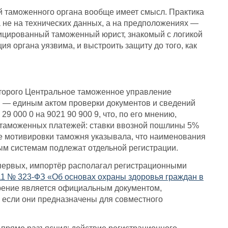
ий таможенного органа вообще имеет смысл. Практика
а не на технических данных, а на предположениях —
фицированный таможенный юрист, знакомый с логикой
я органа уязвима, и выстроить защиту до того, как
оторого Центральное таможенное управление
й — единым актом проверки документов и сведений
9 000 0 на 9021 90 900 9, что, по его мнению,
я таможенных платежей: ставки ввозной пошлины 5%
е мотивировки таможня указывала, что наименования
ым системам подлежат отдельной регистрации.
первых, импортёр располагал регистрационными
11 № 323-ФЗ «Об основах охраны здоровья граждан в
верение является официальным документом,
— если они предназначены для совместного