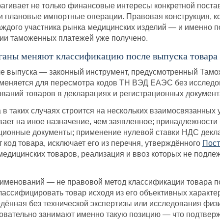
рагивает не только финансовые интересы конкретной постав
и плановые импортные операции. Правовая конструкция, к
каждого участника рынка медицинских изделий — и именно по
ии таможенных платежей уже получено.
ганы меняют классификацию после выпуска товара
е выпуска — законный инструмент, предусмотренный Тамо
именяется для пересмотра кодов ТН ВЭД ЕАЭС без исследо
ваний товаров в декларациях и регистрационных документ
 в таких случаях строится на нескольких взаимосвязанных
вает на иное назначение, чем заявленное; принадлежност
ционные документы; применение нулевой ставки НДС декл
 код товара, исключает его из перечня, утверждённого
Пост
медицинских товаров, реализация и ввоз которых не подл
аименований — не правовой метод классификации товара 
лассифицировать товар исходя из его объективных характери
ённая без технической экспертизы или исследования физич
овательно занимают именно такую позицию — что подтверж