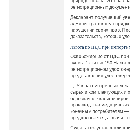
природе товара. Это разг
регистрационных документ
Декларант, получивший ув
административном порядке 
нарушении своих прав. Про
доказательств, которые уд
Льгота по НДС при импорте 
Освобождение от НДС при в
пункта 1 статьи 150 Налог
регистрационном удостовер
представлении удостоверен
ЦТУ в рассмотренных делах
сырья и комплектующих и о
однозначно квалифицирова
производства медицинских
конечным потребителям — 
предполагается, а значит, 
Суды также установили пр