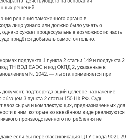
екларанта, действующего на основании
енных решений.
вания решения таможенного органа в
когда лицо узнало или должно было узнать о
, однако сужает процессуальные возможности: часть
 суде придётся добывать самостоятельно.
рмах подпункта 1 пункта 2 статьи 149 и подпункта 2
 код ТН ВЭД ЕАЭС и код ОКПД 2, указанные в
тановлением № 1042, — льгота применяется при
ть документ, подтверждающий целевое назначение
 абзацем 3 пункта 2 статьи 150 НК РФ. Суды
т ввоз сырья и комплектующих, предназначенных для
ости к ним, которые во ввезённом виде реализуются
икакого производственного потребления не
даже если бы переклассификация ЦТУ с кода 9021 29