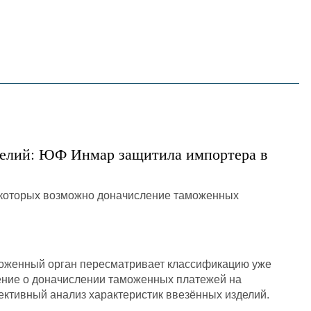
English
한국어
在中國
делий: ЮФ Инмар защитила импортера в
аможенный орган пересматривает классификацию уже
ение о доначислении таможенных платежей на
ъективный анализ характеристик ввезённых изделий.