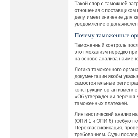
Такой спор с таможней зат
отношения с поставщиком 
делу, имеет значение для 
уведомление о доначислен
Почему таможенные ор
Таможенный контроль посл
этот механизм нередко пр
на основе анализа наимено
Логика таможенного органа
документации якобы указы
самостоятельные регистра
конструкции орган изменяет
«Об утверждении перечня 
таможенных платежей.
Лингвистический анализ н
(ОПИ 1 и ОПИ 6) требуют к
Переклассификация, провед
требованиям. Суды послед