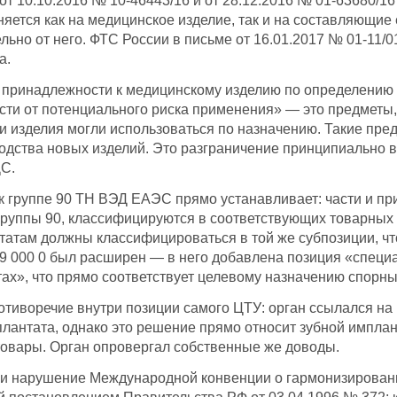
от 10.10.2016 № 10-46443/16 и от 28.12.2016 № 01-63680/1
яется как на медицинское изделие, так и на составляющие
ельно от него. ФТС России в письме от 16.01.2017 № 01-11
а.
о принадлежности к медицинскому изделию по определению 
сти от потенциального риска применения» — это предметы
эти изделия могли использоваться по назначению. Такие пр
одства новых изделий. Это разграничение принципиально в
ДС.
) к группе 90 ТН ВЭД ЕАЭС прямо устанавливает: части и 
группы 90, классифицируются в соответствующих товарных
татам должны классифицироваться в той же субпозиции, ч
29 000 0 был расширен — в него добавлена позиция «спец
ах», что прямо соответствует целевому назначению спорны
отиворечие внутри позиции самого ЦТУ: орган ссылался на
антата, однако это решение прямо относит зубной имплантат
овары. Орган опровергал собственные же доводы.
и нарушение Международной конвенции о гармонизированн