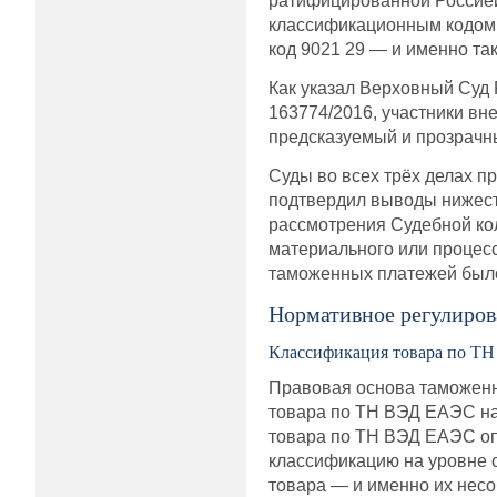
ратифицированной Россией 
классификационным кодом 
код 9021 29 — и именно та
Как указал Верховный Суд 
163774/2016, участники вн
предсказуемый и прозрачн
Суды во всех трёх делах 
подтвердил выводы нижест
рассмотрения Судебной кол
материального или процес
таможенных платежей был
Нормативное регулиров
Классификация товара по ТН
Правовая основа таможенн
товара по ТН ВЭД ЕАЭС на
товара по ТН ВЭД ЕАЭС оп
классификацию на уровне с
товара — и именно их нес