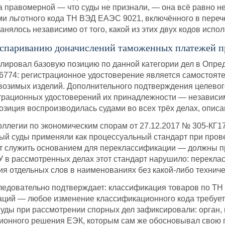
ла правомерной — что суды не признали, — она всё равно н
и льготного кода ТН ВЭД ЕАЭС 9021, включённого в переч
нялось независимо от того, какой из этих двух кодов испо
оспариванию доначислений таможенных платежей 
ировал базовую позицию по данной категории дел в Опре
-6774: регистрационное удостоверение является самостоя
озимых изделий. Дополнительного подтверждения целевого
трационных удостоверений их принадлежности — независим
 позиция воспроизводилась судами во всех трёх делах, опис
оллегии по экономическим спорам от 27.12.2017 № 305-КГ1
рый суды применяли как процессуальный стандарт при про
т служить основанием для переклассификации — должны п
У в рассмотренных делах этот стандарт нарушило: перекл
ия отдельных слов в наименованиях без какой-либо техниче
ледовательно подтверждает: классификация товаров по ТН
ций — любое изменение классификационного кода требует а
уды при рассмотрении спорных дел зафиксировали: орган,
ационного решения ЕЭК, которым сам же обосновывал свою 