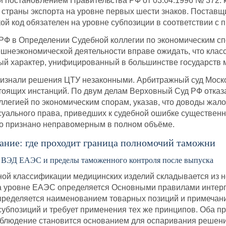
постановлением Правительства РФ от 03.04.1996 № 372: к
страны экспорта на уровне первых шести знаков. Поставщи
кой код обязателен на уровне субпозиции в соответствии 
РФ в Определении Судебной коллегии по экономическим сп
ешнеэкономической деятельности вправе ожидать, что клас
ый характер, унифицированный в большинстве государств 
признали решения ЦТУ незаконными. Арбитражный суд Моско
оящих инстанций. По двум делам Верховный Суд РФ отказ
легией по экономическим спорам, указав, что доводы жал
суального права, приведших к судебной ошибке существенн
о признано неправомерным в полном объёме.
ание: где проходит граница полномочий таможни
 ВЭД ЕАЭС и пределы таможенного контроля после выпуска
ой классификации медицинских изделий складывается из н
 уровне ЕАЭС определяется Основными правилами интерпр
ределяется наименованием товарных позиций и примечания
убпозиций и требует применения тех же принципов. Оба п
облюдение становится основанием для оспаривания решений