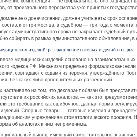
раничение компетенций — не формальность: оно защищает д
ов, от произвольного пересмотра уже принятых государств
едомление о доначислении, должен учитывать: срок оспари
составляет три месяца, в судебном — три года с момента, 
пуск административного срока не закрывает судебный путь
обно собирать в рамках административного обжалования, в
медицинских изделий: разграничение готовых изделий и сырья
возе медицинских изделий основано на взаимосвязанных но
ового кодекса РФ. Механизм предельно формализован: если
ении, совпадают с кодами из перечня, утверждённого Пос
ия, без каких-либо дополнительных разрешений.
 настаивало на том, что декларант обязан был представи
тсутствие их российских аналогов, — как это предусмотрено
ли это требование как ошибочное: данная норма регулируе
 изделий. Спорные товары — готовые изделия и принадлежн
медицинским учреждениям стоматологического профиля. Н
норма об аналогах к ним неприменима.
инципиальный вывод, имеющий самостоятельное значение: 