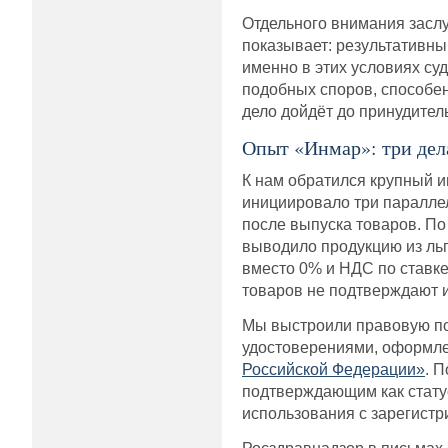
Отдельного внимания заслу
показывает: результативны
именно в этих условиях су
подобных споров, способен
дело дойдёт до принудител
Опыт «Инмар»: три дел
К нам обратился крупный 
инициировало три паралле
после выпуска товаров. По 
выводило продукцию из ль
вместо 0% и НДС по ставк
товаров не подтверждают и
Мы выстроили правовую по
удостоверениями, оформле
Российской Федерации»
. 
подтверждающим как статус
использования с зарегист