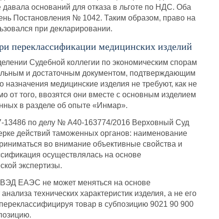
е давала оснований для отказа в льготе по НДС. Оба
ень Постановления № 1042. Таким образом, право на
льзовался при декларировании.
при переклассификации медицинских изделий
делении Судебной коллегии по экономическим спорам
тельным и достаточным документом, подтверждающим
 назначения медицинские изделия не требуют, как не
о от того, ввозятся они вместе с основным изделием
анных в разделе об опыте «Инмар».
7-13486 по делу № А40-163774/2016 Верховный Суд
верке действий таможенных органов: наименование
риниматься во внимание объективные свойства и
ассификация осуществлялась на основе
ской экспертизы.
 ВЭД ЕАЭС не может меняться на основе
нализа технических характеристик изделия, а не его
 переклассифицируя товар в субпозицию 9021 90 900
позицию.