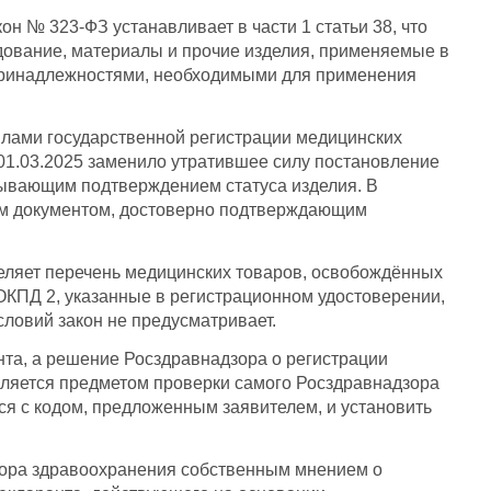
 № 323-ФЗ устанавливает в части 1 статьи 38, что
ование, материалы и прочие изделия, применяемые в
и принадлежностями, необходимыми для применения
илами государственной регистрации медицинских
01.03.2025 заменило утратившее силу постановление
пывающим подтверждением статуса изделия. В
ным документом, достоверно подтверждающим
еляет перечень медицинских товаров, освобождённых
ОКПД 2, указанные в регистрационном удостоверении,
словий закон не предусматривает.
нта, а решение Росздравнадзора о регистрации
вляется предметом проверки самого Росздравнадзора
ся с кодом, предложенным заявителем, и установить
ятора здравоохранения собственным мнением о