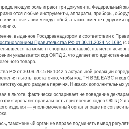
ределяющую роль играют три документа. Федеральный закон
ризнаются любые инструменты, аппараты, приборы, оборуд
о или в сочетании между собой, а также вместе с другим
ачению.
рение, выданное Росздравнадзором в соответствии с Прав
остановлением Правительства РФ от 30.11.2024 № 1684
(с 
именявшееся на момент спорных поставок), является исчер
рении указывается код ОКПД 2, что делает его единствен
езённого товара.
тва РФ от 30.09.2015 № 1042 в актуальной редакции опред
менения льготы достаточно, чтобы код ТН ВЭД ЕАЭС и код 
тветствующего раздела перечня. Никаких дополнительных у
ая в льготе, фактически оспаривает не поведение деклара
но фиксировали: правильность присвоения кодов ОКПД 2 я
ого изделия — уполномоченный орган вправе не согласить
рки.
лась, таможенный орган не вправе подменять вывод регул