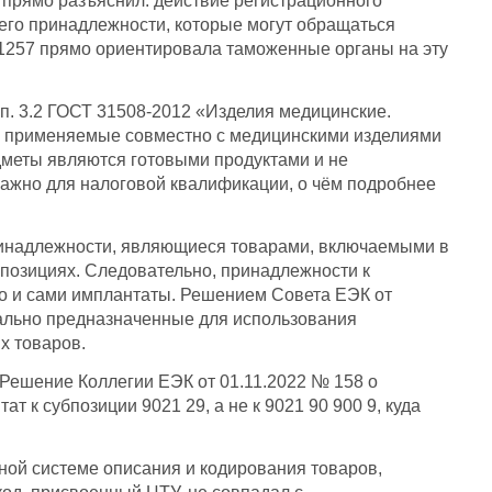
6 прямо разъяснил: действие регистрационного
 его принадлежности, которые могут обращаться
/01257 прямо ориентировала таможенные органы на эту
п. 3.2 ГОСТ 31508-2012 «Изделия медицинские.
, применяемые совместно с медицинскими изделиями
едметы являются готовыми продуктами и не
ажно для налоговой квалификации, о чём подробнее
принадлежности, являющиеся товарами, включаемыми в
 позициях. Следовательно, принадлежности к
то и сами имплантаты. Решением Совета ЕЭК от
иально предназначенные для использования
х товаров.
 Решение Коллегии ЕЭК от 01.11.2022 № 158 о
 к субпозиции 9021 29, а не к 9021 90 900 9, куда
ой системе описания и кодирования товаров,