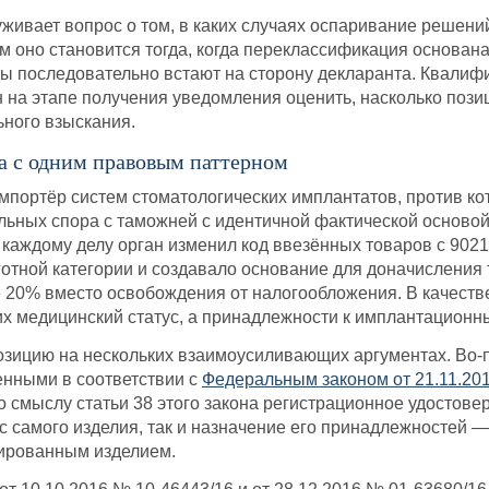
живает вопрос о том, в каких случаях оспаривание решен
м оно становится тогда, когда переклассификация основан
ды последовательно встают на сторону декларанта. Квали
 на этапе получения уведомления оценить, насколько позици
ьного взыскания.
а с одним правовым паттерном
импортёр систем стоматологических имплантатов, против к
льных спора с таможней с идентичной фактической осново
каждому делу орган изменил код ввезённых товаров с 9021 2
готной категории и создавало основание для доначислени
е 20% вместо освобождения от налогообложения. В качеств
х медицинский статус, а принадлежности к имплантационн
зицию на нескольких взаимоусиливающих аргументах. Во-
нными в соответствии с
Федеральным законом от 21.11.20
По смыслу статьи 38 этого закона регистрационное удосто
 самого изделия, так и назначение его принадлежностей 
рированным изделием.