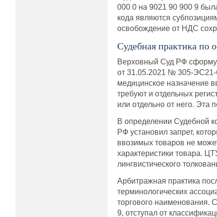
000 0 на 9021 90 900 9 бы
кода являются субпозициям
освобождение от НДС сохра
Судебная практика по 
Верховный Суд РФ сформул
от 31.05.2021 № 305-ЭС21
медицинское назначение вв
требуют и отдельных регис
или отдельно от него. Эта
В определении Судебной к
РФ установил запрет, кото
ввозимых товаров не може
характеристики товара. ЦТ
лингвистического толкован
Арбитражная практика пос
терминологических ассоциа
торгового наименования. С
9, отступал от классифик