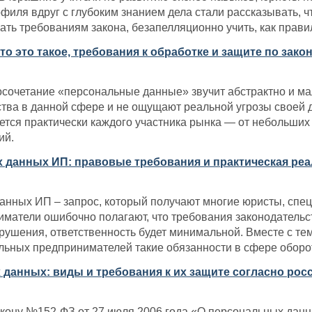
филя вдруг с глубоким знанием дела стали рассказывать, 
вать требованиям закона, безапелляционно учить, как прав
о это такое, требования к обработке и защите по зак
осочетание «персональные данные» звучит абстрактно и ма
тва в данной сфере и не ощущают реальной угрозы своей 
тся практически каждого участника рынка — от небольших
ий.
 данных ИП: правовые требования и практическая ре
анных ИП – запрос, который получают многие юристы, сп
атели ошибочно полагают, что требования законодательств
арушения, ответственность будет минимальной. Вместе с т
ьных предпринимателей такие обязанности в сфере оборот
данных: виды и требования к их защите согласно рос
кону №152-ФЗ от 27 июля 2006 года «О персональных дан