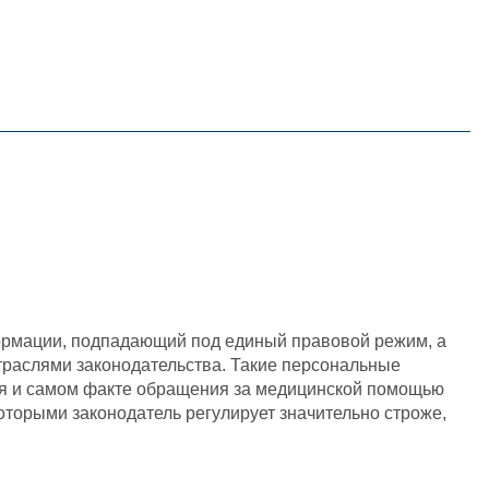
English
한국어
在中國
ормации, подпадающий под единый правовой режим, а
раслями законодательства. Такие персональные
ния и самом факте обращения за медицинской помощью
оторыми законодатель регулирует значительно строже,