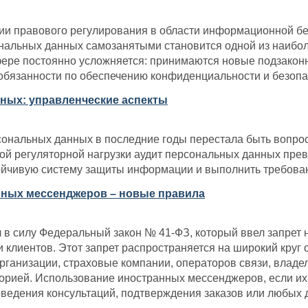
сии правового регулирования в области информационной б
нальных данных самозанятыми становится одной из наибол
сфере постоянно усложняется: принимаются новые подзако
обязанности по обеспечению конфиденциальности и безоп
ных: управленческие аспекты
ональных данных в последние годы перестала быть вопрос
й регуляторной нагрузки аудит персональных данных превр
ойчивую систему защиты информации и выполнить требован
ных мессенджеров – новые правила
л в силу Федеральный закон № 41-ФЗ, который ввел запрет
клиентов. Этот запрет распространяется на широкий круг 
ганизации, страховые компании, операторов связи, владе
орией. Использование иностранных мессенджеров, если и
оведения консультаций, подтверждения заказов или любых 