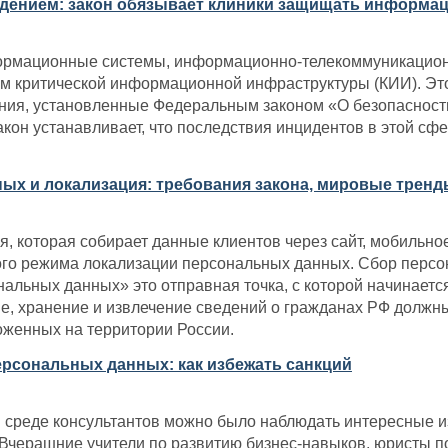
дением: закон обязывает клиники защищать информа
ормационные системы, информационно-телекоммуникацион
м критической информационной инфраструктуры (КИИ). Это
ния, установленные Федеральным законом «О безопаснос
кон устанавливает, что последствия инцидентов в этой сфе
х и локализация: требования закона, мировые тренды
, которая собирает данные клиентов через сайт, мобильн
кого режима локализации персональных данных. Сбор перс
альных данных» это отправная точка, с которой начинаетс
е, хранение и извлечение сведений о гражданах РФ должн
оженных на территории России.
ерсональных данных: как избежать санкций
 в среде консультантов можно было наблюдать интересные 
черашние учители по развитию бизнес-навыков, юристы по