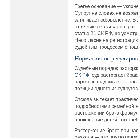
Третье основание — уклоне
Супруг на словах не возра
затягивает оформление. В 
ответчик отказывается раст
статье 21 СК РФ, не усмот
Несогласие на регистраци
судебным процессом с пошл
Нормативное регулиров
Судебный порядок расторж
СК РФ
: суд расторгает бр
норма не выдвигает — росс
позиции одного из супруго
Отсюда вытекает практичес
подробностями семейной жи
расторжении брака формул
проживание детей: эти тре
Расторжение брака при нал
развода — это прямо пред