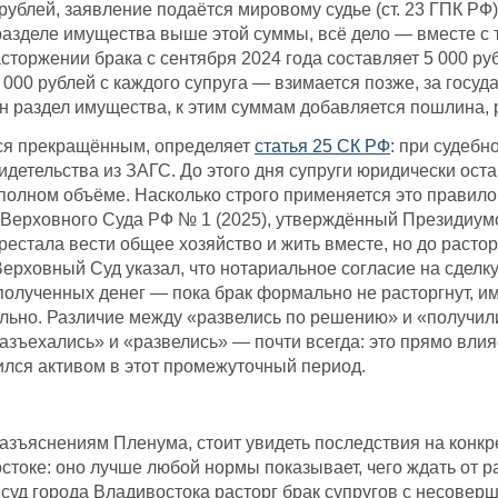
ублей, заявление подаётся мировому судье (ст. 23 ГПК РФ)
 разделе имущества выше этой суммы, всё дело — вместе с
асторжении брака с сентября 2024 года составляет 5 000 ру
000 рублей с каждого супруга — взимается позже, за госу
н раздел имущества, к этим суммам добавляется пошлина, 
тся прекращённым, определяет
статья 25 СК РФ
: при судеб
видетельства из ЗАГС. До этого дня супруги юридически ос
полном объёме. Насколько строго применяется это правил
 Верховного Суда РФ № 1 (2025), утверждённый Президиумо
ерестала вести общее хозяйство и жить вместе, но до расто
 Верховный Суд указал, что нотариальное согласие на сдел
полученных денег — пока брак формально не расторгнут, и
ельно. Различие между «развелись по решению» и «получи
разъехались» и «развелись» — почти всегда: это прямо влия
ился активом в этот промежуточный период.
азъяснениям Пленума, стоит увидеть последствия на конк
токе: оно лучше любой нормы показывает, чего ждать от ра
уд города Владивостока расторг брак супругов с несоверш