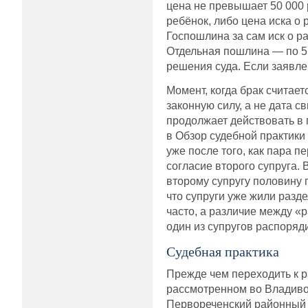
цена не превышает 50 000 р
ребёнок, либо цена иска о
Госпошлина за сам иск о р
Отдельная пошлина — по 5 
решения суда. Если заявле
Момент, когда брак считае
законную силу, а не дата с
продолжает действовать в 
в Обзор судебной практики
уже после того, как пара п
согласие второго супруга.
второму супругу половину 
что супруги уже жили разд
часто, а различие между «
один из супругов распоряд
Судебная практика
Прежде чем переходить к р
рассмотренном во Владивос
Первореченский районный с