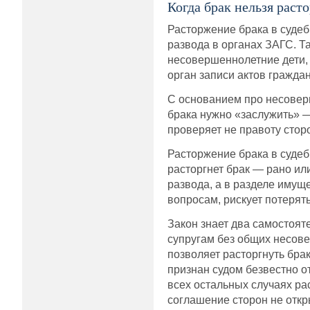
Когда брак нельзя расто
Расторжение брака в судеб
развода в органах ЗАГС. Т
несовершеннолетние дети, 
орган записи актов граждан
С основанием про несовер
брака нужно «заслужить» — 
проверяет не правоту стор
Расторжение брака в судебн
расторгнет брак — рано ил
развода, а в разделе имущес
вопросам, рискует потерят
Закон знает два самостоят
супругам без общих несове
позволяет расторгнуть бра
признан судом безвестно о
всех остальных случаях ра
соглашение сторон не откр