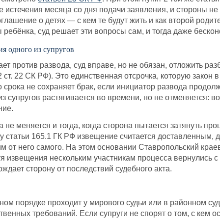
 истечения месяца со дня подачи заявления, и стороны не
глашение о детях — с кем те будут жить и как второй родит
 ребёнка, суд решает эти вопросы сам, и тогда даже беско
ия одного из супругов
ет против развода, суд вправе, но не обязан, отложить ра
2 ст. 22 СК РФ). Это единственная отсрочка, которую закон
 срока не сохраняет брак, если инициатор развода продолж
 из супругов растягивается во времени, но не отменяется: 
ние.
 не меняется и тогда, когда сторона пытается затянуть п
у статьи 165.1 ГК РФ извещение считается доставленным, 
м от него самого. На этом основании Ставропольский краев
я извещения нескольким участникам процесса вернулись с 
ждает сторону от последствий судебного акта.
ном порядке проходит у мирового судьи или в районном суд
твенных требований. Если супруги не спорят о том, с кем о