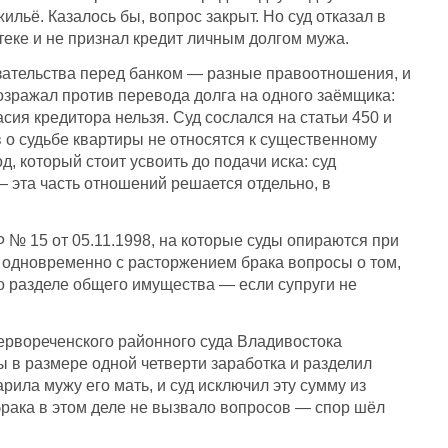
льё. Казалось бы, вопрос закрыт. Но суд отказал в
теке и не признал кредит личным долгом мужа.
язательства перед банком — разные правоотношения, и
возражал против перевода долга на одного заёмщика:
сия кредитора нельзя. Суд сослался на статьи 450 и
 о судьбе квартиры не относятся к существенному
, который стоит усвоить до подачи иска: суд
— эта часть отношений решается отдельно, в
№ 15 от 05.11.1998, на которые суды опираются при
 одновременно с расторжением брака вопросы о том,
 о разделе общего имущества — если супруги не
Первореченского районного суда Владивостока
ы в размере одной четверти заработка и разделил
рила мужу его мать, и суд исключил эту сумму из
 брака в этом деле не вызвало вопросов — спор шёл