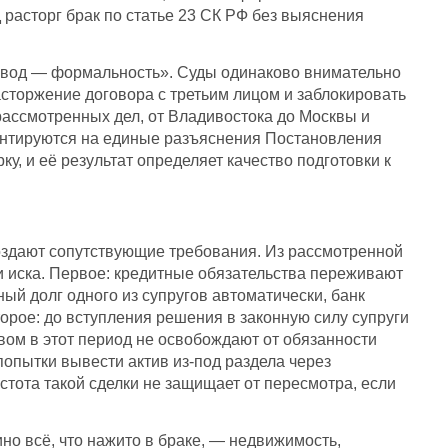
 расторг брак по статье 23 СК РФ без выяснения
азвод — формальность». Суды одинаково внимательно
асторжение договора с третьим лицом и заблокировать
рассмотренных дел, от Владивостока до Москвы и
иентируются на единые разъяснения Постановления
у, и её результат определяет качество подготовки к
создают сопутствующие требования. Из рассмотренной
и иска. Первое: кредитные обязательства переживают
ый долг одного из супругов автоматически, банк
торое: до вступления решения в законную силу супруги
ом в этот период не освобождают от обязанности
 попытки вывести актив из-под раздела через
тота такой сделки не защищает от пересмотра, если
ино всё, что нажито в браке, — недвижимость,