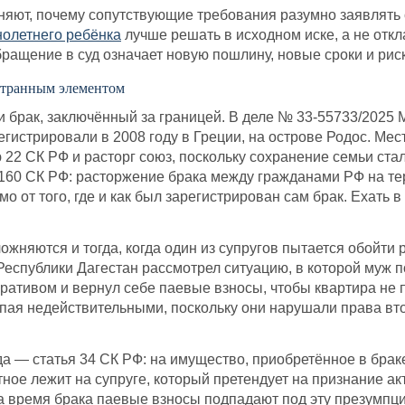
няют, почему сопутствующие требования разумно заявлять 
олетнего ребёнка
лучше решать в исходном иске, а не отк
бращение в суд означает новую пошлину, новые сроки и риск
странным элементом
 и брак, заключённый за границей. В деле № 33-55733/2025 
егистрировали в 2008 году в Греции, на острове Родос. Мес
ю 22 СК РФ и расторг союз, поскольку сохранение семьи ст
и 160 СК РФ: расторжение брака между гражданами РФ на т
о от того, где и как был зарегистрирован сам брак. Ехать в
жняются и тогда, когда один из супругов пытается обойти
Республики Дагестан рассмотрел ситуацию, в которой муж 
ативом и вернул себе паевые взносы, чтобы квартира не по
пая недействительными, поскольку они нарушали права вто
а — статья 34 СК РФ: на имущество, приобретённое в браке
ное лежит на супруге, который претендует на признание акт
время брака паевые взносы подпадают под эту презумпцию