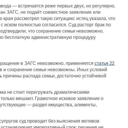
звода — встречается реже первых двух, но регулярно.
ган ЗАГС, не подаёт совместное заявление или
 края рассмотрел такую ситуацию: истец указала, что
 с иском полностью согласился. Суд расторг брак по
 подтвердили, что сохранение семьи невозможно.
ло бесплатную административную процедуру
обращение в ЗАГС невозможно, применяется
статья 22
угов и сохранение семьи невозможны. Иных условий
ь причины распада семьи, достаточно устойчивой
ака не стоит перегружать драматическими
 только мешают. Грамотное исковое заявление о
путствующие — раздел имущества, алименты,
супругов суд проводит без выяснения мотивов
ьи устанавливает императивный срок: решение не