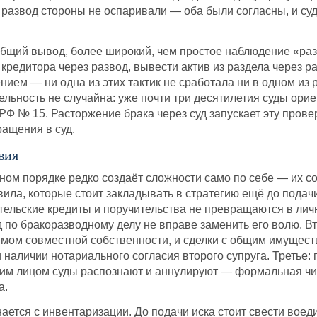
 развод стороны не оспаривали — оба были согласны, и суд
 общий вывод, более широкий, чем простое наблюдение «р
кредитора через развод, вывести актив из раздела через р
ием — ни одна из этих тактик не сработала ни в одном из 
ельность не случайна: уже почти три десятилетия суды ор
 № 15. Расторжение брака через суд запускает эту проверк
ращения в суд.
вия
ном порядке редко создаёт сложности само по себе — их 
вила, которые стоит закладывать в стратегию ещё до подач
тельские кредиты и поручительства не превращаются в личн
уд по бракоразводному делу не вправе заменить его волю. В
мом совместной собственности, и сделки с общим имуществ
 наличии нотариального согласия второго супруга. Третье:
им лицом суды распознают и аннулируют — формальная чис
а.
ается с инвентаризации. До подачи иска стоит свести воед