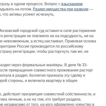
сразу, в одном процессе. Вопрос с
взысканием
ладывать на потом.
Раздел имущества при разводе
—
, что активы успеют исчезнуть.
Московский городской суд оставил в силе расторжение
то регистрации не повлияло ни на подсудность, ни на
ало невозможным, а истец настаивал. Правовая основа
ерритории России производится по российскому
 страну регистрации, чтобы расторгнуть там же, не
 раздел через формальные манёвры. В деле № 33-
после прекращения совместного проживания расторг
пала в раздел. Коллегия признала эту сделку и
рой стороны, и включила квартиру в общее
, действует презумпция совместной собственности, и
ива личным, а не на том, кто требует раздела.
 независимо от того, на кого оформлено членство в