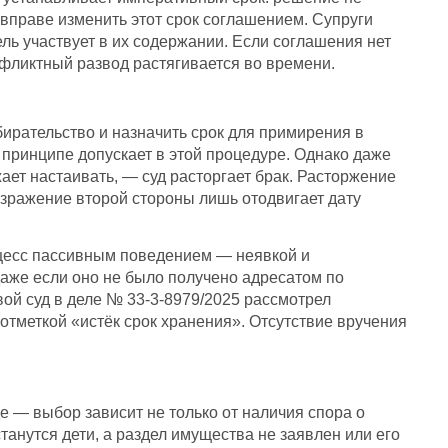
 вправе изменить этот срок соглашением. Супруги
ель участвует в их содержании. Если соглашения нет
нфликтный развод растягивается во времени.
збирательство и назначить срок для примирения в
 в принципе допускает в этой процедуре. Однако даже
ает настаивать, — суд расторгает брак. Расторжение
возражение второй стороны лишь отодвигает дату
роцесс пассивным поведением — неявкой и
даже если оно не было получено адресатом по
ой суд в деле № 33-3-8979/2025 рассмотрел
отметкой «истёк срок хранения». Отсутствие вручения
е — выбор зависит не только от наличия спора о
станутся дети, а раздел имущества не заявлен или его