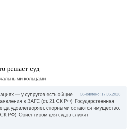
English
한국어
在中國
то решает суд
уациях — у супругов есть общие
Обновлено: 17.06.2026
заявления в ЗАГС (ст. 21 СК РФ). Государственная
всегда удовлетворяет, спорными остаются имущество,
4 СК РФ). Ориентиром для судов служит