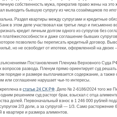
личную собственность мужа, прекратив право жены на это жи
стал выводить бывшую супругу из числа созаёмщиков по ипо
иальна. Раздел квартиры между супругами и кредитные об
 Банк в этом деле участвовал как третье лицо и письменно 
ризнать кредит личным долгом одного из супругов без согла
я платёжеспособности и даже соглашение бывших супругов
которое позволило бы переписать кредитный договор. Вывод
 жильё, но не освободит от ипотеки, оформленной на двоих 
разъяснениями Постановления Пленума Верховного Суда РФ 
 вопросов развода. Пленум прямо ориентирует суд решать
каком порядке и размере выплачивается содержание, а также
ом или соглашение нарушает чьи-то интересы.
акреплена в
статье 24 СК РФ
. Дело № 2-6186/2024 того же 
: одним решением суд расторг брак, взыскал с отца алимент
нства долей. Первоначальный взнос в 1 246 000 рублей пода
 супругом 2/3 доли, а за супругой — 1/3. Само расторжение
й в квартире и размера алиментов.