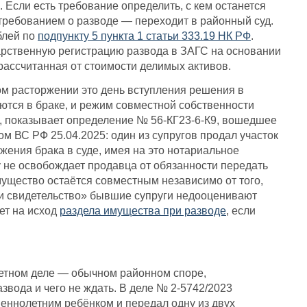
. Если есть требование определить, с кем останется
 требованием о разводе — переходит в районный суд.
блей по
подпункту 5 пункта 1 статьи 333.19 НК РФ
.
дарственную регистрацию развода в ЗАГС на основании
рассчитанная от стоимости делимых активов.
ном расторжении это день вступления решения в
таются в браке, и режим совместной собственности
о, показывает определение № 56-КГ23-6-К9, вошедшее
м ВС РФ 25.04.2025: один из супругов продал участок
ржения брака в суде, имея на это нотариальное
ку не освобождает продавца от обязанности передать
мущество остаётся совместным независимо от того,
ли свидетельство» бывшие супруги недооценивают
ет на исход
раздела имущества при разводе
, если
ретном деле — обычном районном споре,
звода и чего не ждать. В деле № 2-5742/2023
еннолетним ребёнком и передал одну из двух