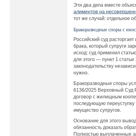
Эти два дела вместе объяс
алиментов на несовершенн
тот же случай: отдельное о
Бракоразводные споры с ино
Российский суд расторгает
брака, который супруги зар
исход: суд применил стать
для этого — пункт 1 стать
законодательству независим
нужно.
Бракоразводные споры усло
6136/2025 Верховный Суд 
договор с жилищным коопер
последующую переуступку 
имущество супругов.
Основание для этого вывод
обязанность доказать обрат
Полностью выплаченные за 