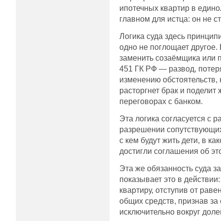
ипотечных квартир в едино
главном для истца: он не 
Логика суда здесь принцип
одно не поглощает другое.
заменить созаёмщика или п
451 ГК РФ — развод, потер
изменению обстоятельств, 
расторгнет брак и поделит
переговорах с банком.
Эта логика согласуется с 
разрешении сопутствующих
с кем будут жить дети, в 
достигли соглашения об эт
Эта же обязанность суда з
показывает это в действии
квартиру, отступив от раве
общих средств, признав за
исключительно вокруг доле