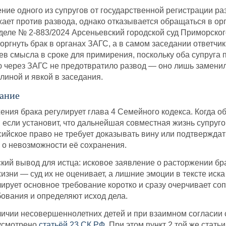
ние одного из супругов от государственной регистрации ра
жает против развода, однако отказывается обращаться в ор
деле № 2-883/2024 Арсеньевский городской суд Приморского
оргнуть брак в органах ЗАГС, а в самом заседании ответчик
рев смысла в сроке для примирения, поскольку оба супруга
ю через ЗАГС не предотвратило развод — оно лишь замени
иной и явкой в заседания.
ание
ения брака регулирует глава 4 Семейного кодекса. Когда 
ак, если установит, что дальнейшая совместная жизнь супр
ийское право не требует доказывать вину или подтверждат
в о невозможности её сохранения.
кий вывод для истца: исковое заявление о расторжении бр
зни — суд их не оценивает, а лишние эмоции в тексте иска
ирует основное требование коротко и сразу очерчивает со
бования и определяют исход дела.
ичии несовершеннолетних детей и при взаимном согласии 
усмотрено
статьёй 23 СК РФ
. При этом пункт 2 той же стат