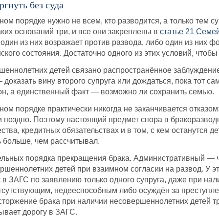
ргнуть без суда
ном порядке нужно не всем, кто разводится, а только тем с
аких оснований три, и все они закреплены в
статье 21 Семе
один из них возражает против развода, либо один из них ф
ского состояния. Достаточно одного из этих условий, чтобы
шеннолетних детей связано распространённое заблуждение
доказать вину второго супруга или дождаться, пока тот сам
он, а единственный факт — возможно ли сохранить семью.
ом порядке практически никогда не заканчивается отказом: 
и поздно. Поэтому настоящий предмет спора в бракоразво
тва, кредитных обязательствах и в том, с кем останутся дети
ь больше, чем рассчитывал.
ельных порядка прекращения брака. Административный — ч
ршеннолетних детей при взаимном согласии на развод. У это
к в ЗАГС по заявлению только одного супруга, даже при на
тсутствующим, недееспособным либо осуждён за преступле
сторжение брака при наличии несовершеннолетних детей тр
ывает дорогу в ЗАГС.