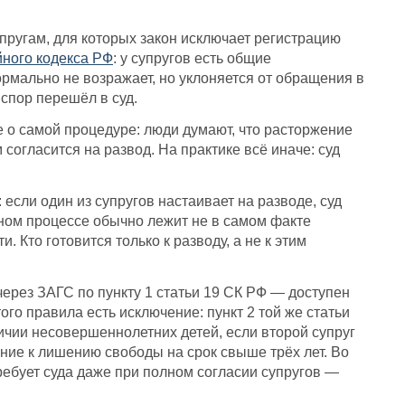
упругам, для которых закон исключает регистрацию
йного кодекса РФ
: у супругов есть общие
ормально не возражает, но уклоняется от обращения в
 спор перешёл в суд.
 о самой процедуре: люди думают, что расторжение
 согласится на развод. На практике всё иначе: суд
если один из супругов настаивает на разводе, суд
дном процессе обычно лежит не в самом факте
. Кто готовится только к разводу, а не к этим
ерез ЗАГС по пункту 1 статьи 19 СК РФ — доступен
го правила есть исключение: пункт 2 той же статьи
личии несовершеннолетних детей, если второй супруг
ние к лишению свободы на срок свыше трёх лет. Во
ебует суда даже при полном согласии супругов —