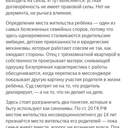
выходить на связь. И тут выясняется: устная
договорённость не имеет правовой силы. Нет ни
документа, ни рычага влияния.
Определение места жительства ребёнка — один из
самых болезненных семейных споров, потому что
здесь одновременно сталкиваются родительские
амбиции, детские привязанности и юридические
механизмы, которые работают совсем не так, как
ожидают стороны. Отец с трёхкомнатной квартирой в
собственности проигрывает матери, снимающей
однушку. Безупречная характеристика с работы
обесценивается, когда переписка в мессенджере
показывает другую картину участия родителя в жизни
ребёнка. Суд смотрит не на то, что родитель
декларирует, — а на то, что он делает на деле.
Здесь стоит разграничить два понятия, которые в
быту используют как синонимы. По ст. 20 ГК РФ
местом жительства несовершеннолетнего до 14 лет
признаётся место жительства его родителей — пока
семья живёт вместе, вопрос не возникает вовсе. При