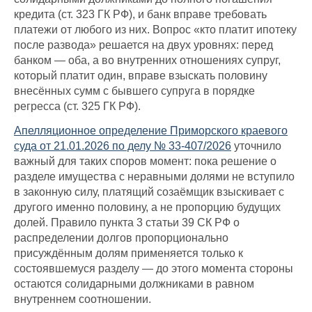
кредита (ст. 323 ГК РФ), и банк вправе требовать
платежи от любого из них. Вопрос «кто платит ипотеку
после развода» решается на двух уровнях: перед
банком — оба, а во внутренних отношениях супруг,
который платит один, вправе взыскать половину
внесённых сумм с бывшего супруга в порядке
регресса (ст. 325 ГК РФ).
Апелляционное определение Приморского краевого
суда от 21.01.2026 по делу № 33-407/2026
уточнило
важный для таких споров момент: пока решение о
разделе имущества с неравными долями не вступило
в законную силу, платящий созаёмщик взыскивает с
другого именно половину, а не пропорцию будущих
долей. Правило пункта 3 статьи 39 СК РФ о
распределении долгов пропорционально
присуждённым долям применяется только к
состоявшемуся разделу — до этого момента стороны
остаются солидарными должниками в равном
внутреннем соотношении.