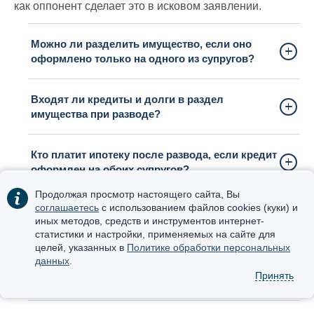
как оппонент сделает это в исковом заявлении.
Можно ли разделить имущество, если оно
оформлено только на одного из супругов?
Входят ли кредиты и долги в раздел
имущества при разводе?
Кто платит ипотеку после развода, если кредит
оформлен на обоих супругов?
Продолжая просмотр настоящего сайта, Вы
соглашаетесь
с использованием файлов cookies (куки) и
Как делится доля в бизнесе или в ООО при
иных методов, средств и инструментов интернет-
разводе?
статистики и настройки, применяемых на сайте для
целей, указанных в
Политике обработки персональных
данных
.
Можно ли поделить имущество после развода,
Принять
если прошло несколько лет?