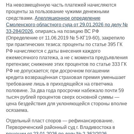
На невозмещённую часть платежей начисляются
проценты за пользование чужими денежными
средствами.
Апелляционное определение
Смоленского областного суда от 29.01.2026 по делу №
33-284/2026
, опираясь на позицию ВС РФ
(Определение от 11.06.2019 № 5-КГ19-60), закрепило
три практических тезиса: проценты по статье 395 ГК
РФ начисляются с даты внесения каждого
ежемесячного платежа, а не с момента предъявления
претензии; снижение этих процентов по статье 333 ГК
РФ не допускается; при досрочном погашении
кредита возвращённая страховая премия уменьшает
требование лишь в приходящейся на ответчика
половине. За два года просрочки набежало почти 59
тысяч рублей процентов сверх основной суммы —
цена бездействия для уклоняющейся стороны вполне
осязаема.
Отдельный пласт споров — рефинансирование.
Первореченский районный суд г. Владивостока в
решении от 23.01.2026 по делу № 2-362/2026