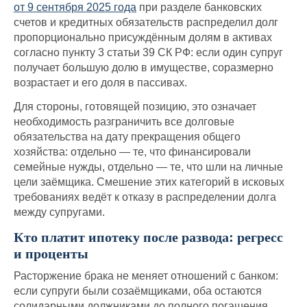
от 9 сентября 2025 года
при разделе банковских
счетов и кредитных обязательств распределил долг
пропорционально присуждённым долям в активах
согласно пункту 3 статьи 39 СК РФ: если один супруг
получает большую долю в имуществе, соразмерно
возрастает и его доля в пассивах.
Для стороны, готовящей позицию, это означает
необходимость разграничить все долговые
обязательства на дату прекращения общего
хозяйства: отдельно — те, что финансировали
семейные нужды, отдельно — те, что шли на личные
цели заёмщика. Смешение этих категорий в исковых
требованиях ведёт к отказу в распределении долга
между супругами.
Кто платит ипотеку после развода: регресс
и проценты
Расторжение брака не меняет отношений с банком:
если супруги были созаёмщиками, оба остаются
солидарными должниками до полного погашения