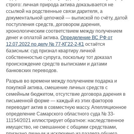
строго: личная природа актива доказывается не
ссылкой на родственные связи дарителя, а
документальной цепочкой — выпиской по счёту, датой
поступления средств, договором дарения,
хронологическим соответствием между получением
денег и оплатой актива.
Определение ВС РФ от
12.07.2022 по делу № 77-КГ22-2-К1
остаётся
базисным: суд признал квартиру личной
собственностью супруга, поскольку тот доказал
происхождение средств выписками и датами
банковских переводов.
Разрыв во времени между получением подарка и
покупкой актива, смешение личных средств с
семейным бюджетом, отсутствие договора дарения в
письменной форме — каждый из этих факторов
переводит актив в совместную массу. Апелляционное
определение Самарского областного суда № 33-
11154/2021 иллюстрирует обратное: наследственное
имущество, не смешанное с общими средствами,
признано личным и исключено из раздела общего