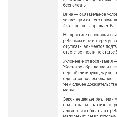
бесполезны.
Вина — обязательное услови
зависящим от него причина
44 лишение запрещает. В т
На практике основания почт
ребёнком и не интересуетс
от уплаты алиментов подт
ответственности по статье 
Уклонение от воспитания — 
Жестокое обращение и пре
нереабилитирующему основа
единственное основание — 
Чем слабее доказательстве
меры.
Закон не делает различий 
прав отца на практике вст
алименты и общаться с реб
малолетних детях, которым