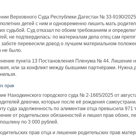
ии Верховного Суда Республики Дагестан № 33-9190/2025 
лолетних детей с ним и одновременно лишить мать родитель
 их судьбой. Суд отказал по обоим требованиям и определил
етей, не подтвердилась: по материалам дела отец сам преп
й заботе перевесили довод о лучшем материальном положен
 не было.
нение пункта 13 Постановления Пленума № 44. Лишение не 
ия, или за конфликт между бывшими партнёрами. Нужна до
нельзя.
их прав
 Находкинского городского суда № 2-1665/2025 от августа
одителей девочки, которые после её рождения самоустранил
ту суда задолженность по алиментам отца превысила 971 т
ение от родительских обязанностей и лишил прав обоих, пе
пошлину по 3 000 рублей.
ительских прав отца и лишение родительских прав матери 