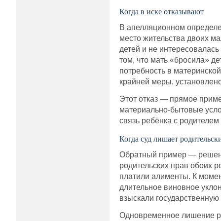
Когда в иске отказывают
В апелляционном определен
место жительства двоих ма
детей и не интересовалась
том, что мать «бросила» д
потребность в материнско
крайней меры, установлено
Этот отказ — прямое приме
материально-бытовые услов
связь ребёнка с родителем 
Когда суд лишает родительск
Обратный пример — решение
родительских прав обоих р
платили алименты. К момен
длительное виновное уклон
взыскали государственную 
Одновременное лишение род