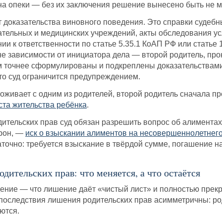
на опеки — без их заключения решение вынесено быть не м
доказательства виновного поведения. Это справки судебн
ательных и медицинских учреждений, акты обследования ус
ии к ответственности по статье 5.35.1 КоАП РФ или стать
е зависимости от инициатора дела — второй родитель, прок
м точнее сформулированы и подкреплены доказательствами
то суд ограничится предупреждением.
живает с одним из родителей, второй родитель сначала прох
та жительства ребёнка
.
ительских прав суд обязан разрешить вопрос об алиментах 
орон, —
иск о взыскании алиментов на несовершеннолетнег
аточно: требуется взыскание в твёрдой сумме, погашение
дительских прав: что меняется, а что остаётся
ние — что лишение даёт «чистый лист» и полностью прекр
 последствия лишения родительских прав асимметричны: род
ются.