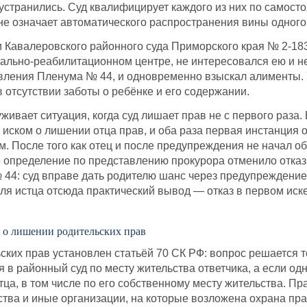
устранились. Суд квалифицирует каждого из них по самос
е означает автоматического распространения вины одного 
Кавалеровского районного суда Приморского края № 2-183/
ально-реабилитационном центре, не интересовался ею и не
овления Пленума № 44, и одновременно взыскал алименты. 
в отсутствии заботы о ребёнке и его содержании.
живает ситуация, когда суд лишает прав не с первого раза.
 иском о лишении отца прав, и оба раза первая инстанция
м. После того как отец и после предупреждения не начал об
определение по представлению прокурора отменило отказ 
4: суд вправе дать родителю шанс через предупреждение,
ля истца отсюда практический вывод — отказ в первом иск
е о лишении родительских прав
ких прав установлен статьёй 70 СК РФ: вопрос решается т
я в районный суд по месту жительства ответчика, а если о
ца, в том числе по его собственному месту жительства. Пра
ства и иные организации, на которые возложена охрана пра