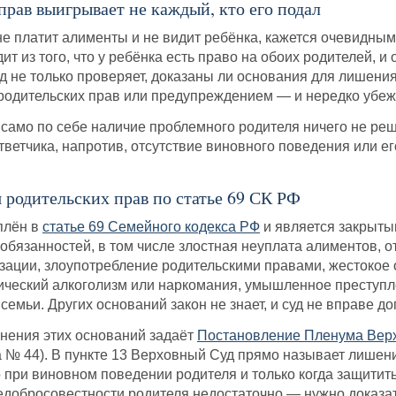
рав выигрывает не каждый, кто его подал
не платит алименты и не видит ребёнка, кажется очевидным
т из того, что у ребёнка есть право на обоих родителей, и 
д не только проверяет, доказаны ли основания для лишения 
родительских прав или предупреждением — и нередко убеж
то само по себе наличие проблемного родителя ничего не ре
тветчика, напротив, отсутствие виновного поведения или е
 родительских прав по статье 69 СК РФ
плён в
статье 69 Семейного кодекса РФ
и является закрыты
 обязанностей, в том числе злостная неуплата алиментов, о
зации, злоупотребление родительскими правами, жестокое 
ический алкоголизм или наркомания, умышленное преступле
семьи. Других оснований закон не знает, и суд не вправе д
нения этих оснований задаёт
Постановление Пленума Верх
№ 44). В пункте 13 Верховный Суд прямо называет лишение
о при виновном поведении родителя и только когда защити
недобросовестности родителя недостаточно — нужно доказа