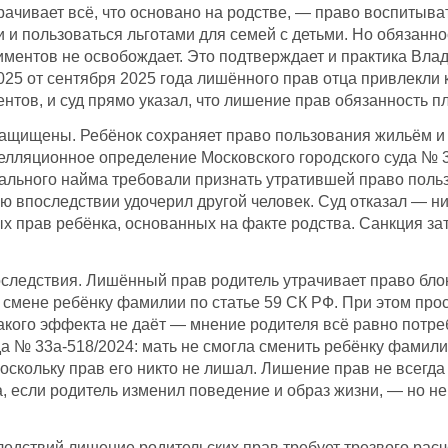
рачивает всё, что основано на родстве, — право воспитыват
 и пользоваться льготами для семей с детьми. Но обязаннос
ментов не освобождает. Это подтверждает и практика Влад
25 от сентября 2025 года лишённого прав отца привлекли к
нтов, и суд прямо указал, что лишение прав обязанность пл
защищены. Ребёнок сохраняет право пользования жильём и 
елляционное определение Московского городского суда № 3
ального найма требовали признать утратившей право поль
ую впоследствии удочерил другой человек. Суд отказал — 
 прав ребёнка, основанных на факте родства. Санкция зат
следствия. Лишённый прав родитель утрачивает право бло
 смене ребёнку фамилии по статье 59 СК РФ. При этом прос
акого эффекта не даёт — мнение родителя всё равно потре
да № 33а-518/2024: мать не смогла сменить ребёнку фамилию
поскольку прав его никто не лишал. Лишение прав не всегд
, если родитель изменил поведение и образ жизни, — но не 
ледствий лишение родительских прав требует трезвого расч