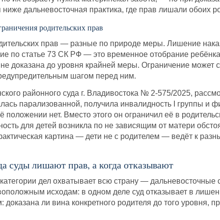
ниже дальневосточная практика, где прав лишали обоих р
граничения родительских прав
дительских прав — разные по природе меры. Лишение наказ
ие по статье 73 СК РФ — это временное отобрание ребёнка, 
ё не доказана до уровня крайней меры. Ограничение может 
предупредительным шагом перед ним.
ского районного суда г. Владивостока № 2-575/2025, рассмо
лась парализованной, получила инвалидность I группы и фи
ё положении нет. Вместо этого он ограничил её в родительс
сность для детей возникла по не зависящим от матери обст
 фактическая картина — дети не с родителем — ведёт к разн
да суды лишают прав, а когда отказывают
 категории дел охватывает всю страну — дальневосточные с
воположным исходам: в одном деле суд отказывает в лишен
м: доказана ли вина конкретного родителя до того уровня,