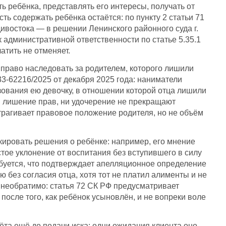
ь ребёнка, представлять его интересы, получать от
ть содержать ребёнка остаётся: по пункту 2 статьи 71
ивостока — в решении Ленинского районного суда г.
 административной ответственности по статье 5.35.1
атить не отменяет.
право наследовать за родителем, которого лишили
3-62216/2025 от декабря 2025 года: наниматели
зования ею девочку, в отношении которой отца лишили
ни лишение прав, ни удочерение не прекращают
рагивает правовое положение родителя, но не объём
кировать решения о ребёнке: например, его мнение
тое уклонение от воспитания без вступившего в силу
буется, что подтверждает апелляционное определение
 без согласия отца, хотя тот не платил алименты и не
а необратимо: статья 72 СК РФ предусматривает
после того, как ребёнок усыновлён, и не вопреки воле
ёта ещё до подачи иска: одни ожидания клиента оно