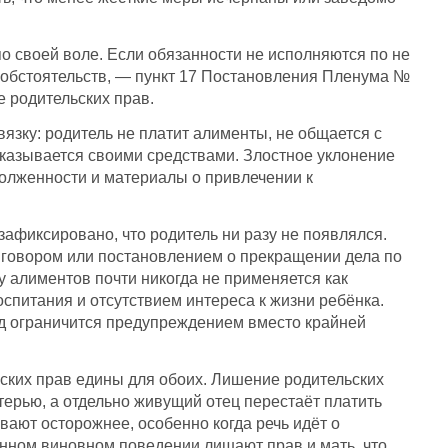
 по своей воле. Если обязанности не исполняются по не
е обстоятельств, — пункт 17 Постановления Пленума №
е родительских прав.
вязку: родитель не платит алименты, не общается с
оказывается своими средствами. Злостное уклонение
олженности и материалы о привлечении к
 зафиксировано, что родитель ни разу не появлялся.
иговором или постановлением о прекращении дела по
 алиментов почти никогда не применяется как
спитания и отсутствием интереса к жизни ребёнка.
суд ограничится предупреждением вместо крайней
ских прав едины для обоих. Лишение родительских
терью, а отдельно живущий отец перестаёт платить
ают осторожнее, особенно когда речь идёт о
анном виновном поведении лишают прав и мать, что