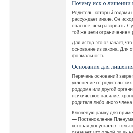
Почему иск о лишении п
Родитель, который годами 
рассуждает иначе. Он исходи
опаснее, чем разорвать. Су
той же цели ограничением 
Для истца это означает, ч
основание из закона. Для о
формальность.
Основания для лишения
Перечень оснований закре
уклонение от родительских
роддома или другой органи
психическое насилие, хрон
родителя либо иного члена 
Ключевую рамку для приме
— Постановление Пленума 
которая допускается тольк
означает, что одной лишь 