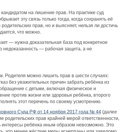
 кандидатом на лишение прав. На практике суд
обрывает эту связь только тогда, когда сохранять её
родительских прав, но и выясняет, нельзя ли достичь
дается, что можно.
шает — нужна доказательная база под конкретное
го недоказанность — рабочая защита, а не
м. Родителя можно лишить прав в шести случаях:
тказ без уважительных причин забрать ребёнка из
обращение с детьми, включая физическое и
ние против жизни или здоровья ребёнка, второго
ополнять этот перечень по своему усмотрению.
овного Суда РФ от 14 ноября 2017 года № 44
(далее
 родительских прав крайней мерой ответственности,
ть интересы ребёнка иным образом невозможно. Это
ть, что менее жёсткие меры исчерпаны или заведомо