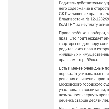
Родитель действительно ут
него содержание в старости
СК РФ лишение прав от али
Владивостока № 12-1282/20
КоАП РФ за неуплату алиме
Права ребёнка, наоборот, 
прав. Это подтверждает ап
квартиры по договору соци
родительских прав и котор
жилищных и имущественных
прав самого ребёнка.
Есть и менее очевидные по
перестаёт учитываться при
решения о лишении прав т
Московского городского су
участвовал в воспитании, 
возможность вернуть права
ребёнка старше десяти лет.
Из-за этой асимметрии пос