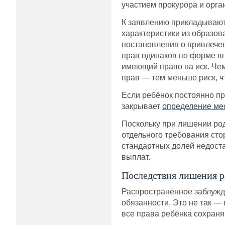
участием прокурора и орга
К заявлению прикладывают 
характеристики из образов
постановления о привлечен
прав одинаков по форме вн
имеющий право на иск. Че
прав — тем меньше риск, ч
Если ребёнок постоянно про
закрывает
определение мес
Поскольку при лишении род
отдельного требования ст
стандартных долей недост
выплат.
Последствия лишения ро
Распространённое заблужде
обязанности. Это не так —
все права ребёнка сохраня