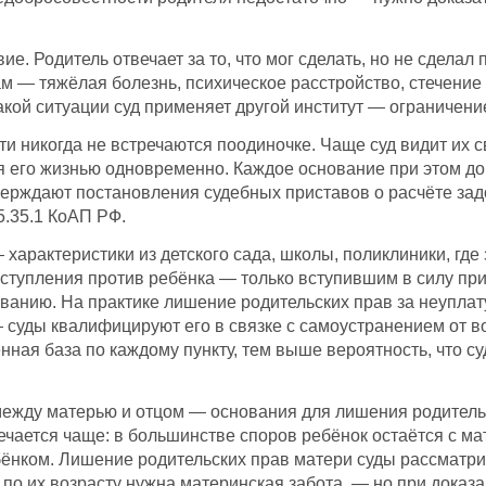
е. Родитель отвечает за то, что мог сделать, но не сделал
м — тяжёлая болезнь, психическое расстройство, стечени
акой ситуации суд применяет другой институт — ограничени
и никогда не встречаются поодиночке. Чаще суд видит их с
я его жизнью одновременно. Каждое основание при этом д
верждают постановления судебных приставов о расчёте зад
5.35.1 КоАП РФ.
характеристики из детского сада, школы, поликлиники, где
ступления против ребёнка — только вступившим в силу пр
нию. На практике лишение родительских прав за неуплату
суды квалифицируют его в связке с самоустранением от во
нная база по каждому пункту, тем выше вероятность, что 
между матерью и отцом — основания для лишения родитель
речается чаще: в большинстве споров ребёнок остаётся с ма
ёнком. Лишение родительских прав матери суды рассматрив
 по их возрасту нужна материнская забота, — но при доказ