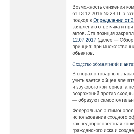
Возможность снижения ком
от 13.12.2016 № 28-П, а з
подход в
Определении от 2
заявлению ответчика и пр
актов. Эта позиция закрепл
12.07.2017
(далее — Обзор №
принцип: при множественн
объектов.
Сходство обозначений и ант
В спорах о товарных знака
учитывается общее впечатл
и звукового критериев, а 
возражений против сходны
— образуют самостоятельны
Федеральная антимонополь
использование сходного о
как недобросовестная кон
гражданского иска и созд