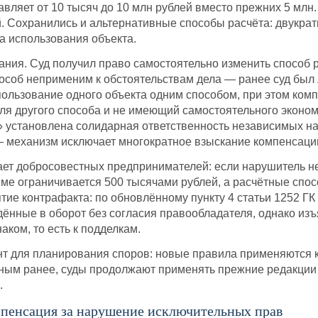
авляет от 10 тысяч до 10 млн рублей вместо прежних 5 мл
й. Сохранились и альтернативные способы расчёта: двукра
а использования объекта.
ания. Суд получил право самостоятельно изменить способ р
особ неприменим к обстоятельствам дела — ранее суд был 
ользование одного объекта одним способом, при этом комп
я другого способа и не имеющий самостоятельного эконом
 установлена солидарная ответственность независимых на
 механизм исключает многократное взыскание компенсации
ет добросовестных предпринимателей: если нарушитель не 
ме ограничивается 500 тысячами рублей, а расчётные спо
ятие контрафакта: по обновлённому пункту 4 статьи 1252 Г
ённые в оборот без согласия правообладателя, однако изъ
ком, то есть к подделкам.
т для планирования споров: новые правила применяются к
ым ранее, суды продолжают применять прежние редакции с
.
мпенсация за нарушение исключительных прав