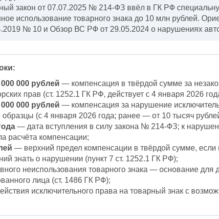
ый закон от 07.07.2025 № 214-ФЗ ввёл в ГК РФ специальн
ное использование товарного знака до 10 млн рублей. Ор
.2019 № 10 и Обзор ВС РФ от 29.05.2024 о нарушениях авто
оки:
0 000 000 рублей
— компенсация в твёрдой сумме за незако
ских прав (ст. 1252.1 ГК РФ, действует с 4 января 2026 го
0 000 000 рублей
— компенсация за нарушение исключитель
бразцы (с 4 января 2026 года; ранее — от 10 тысяч рублей
года
— дата вступления в силу закона № 214-ФЗ; к наруше
а расчёта компенсации;
лей
— верхний предел компенсации в твёрдой сумме, если 
ий знать о нарушении (пункт 7 ст. 1252.1 ГК РФ);
ного неиспользования товарного знака — основание для 
ванного лица (ст. 1486 ГК РФ);
ействия исключительного права на товарный знак с возмож