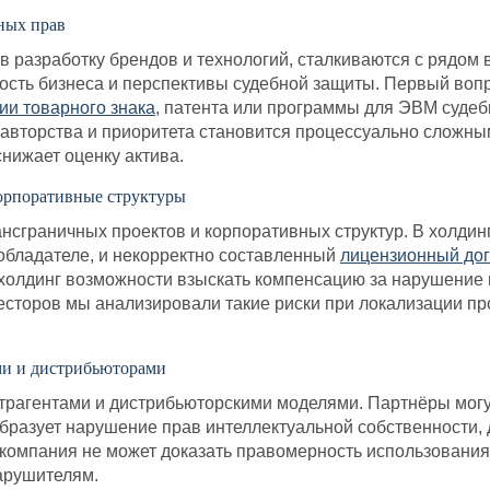
ных прав
 разработку брендов и технологий, сталкиваются с рядом
ость бизнеса и перспективы судебной защиты. Первый воп
ии товарного знака
, патента или программы для ЭВМ суде
авторства и приоритета становится процессуально сложным
нижает оценку актива.
орпоративные структуры
ансграничных проектов и корпоративных структур. В холдин
обладателе, и некорректно составленный
лицензионный дог
холдинг возможности взыскать компенсацию за нарушение п
сторов мы анализировали такие риски при локализации пр
ми и дистрибьюторами
нтрагентами и дистрибьюторскими моделями. Партнёры мог
бразует нарушение прав интеллектуальной собственности,
 компания не может доказать правомерность использовани
арушителям.