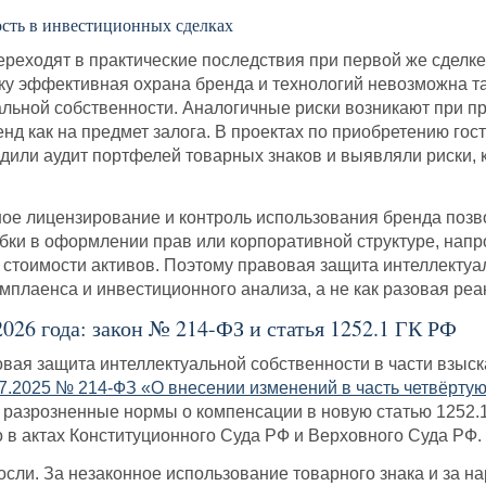
ость в инвестиционных сделках
еходят в практические последствия при первой же сделке
ьку эффективная охрана бренда и технологий невозможна та
льной собственности. Аналогичные риски возникают при пр
нд как на предмет залога. В проектах по приобретению го
дили аудит портфелей товарных знаков и выявляли риски,
ное лицензирование и контроль использования бренда позв
бки в оформлении прав или корпоративной структуре, напро
стоимости активов. Поэтому правовая защита интеллектуа
мплаенса и инвестиционного анализа, а не как разовая ре
26 года: закон № 214-ФЗ и статья 1252.1 ГК РФ
овая защита интеллектуальной собственности в части взыс
7.2025 № 214-ФЗ «О внесении изменений в часть четвёрту
разрозненные нормы о компенсации в новую статью 1252.1
 в актах Конституционного Суда РФ и Верховного Суда РФ.
ли. За незаконное использование товарного знака и за н