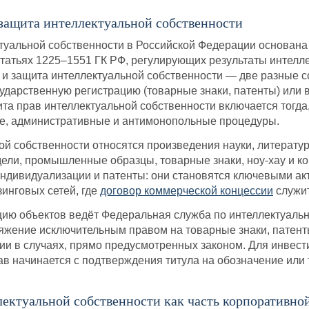
 защита интеллектуальной собственности
уальной собственности в Российской Федерации основана 
атьях 1225–1551 ГК РФ, регулирующих результаты интелле
 и защита интеллектуальной собственности — две разные 
сударственную регистрацию (товарные знаки, патенты) или 
а прав интеллектуальной собственности включается тогда,
ые, административные и антимонопольные процедуры.
ой собственности относятся произведения науки, литерату
ели, промышленные образцы, товарные знаки, ноу-хау и к
индивидуализации и патенты: они становятся ключевыми ак
зинговых сетей, где
договор коммерческой концессии
служит
ию объектов ведёт Федеральная служба по интеллектуально
ряжение исключительным правом на товарные знаки, патент
ии в случаях, прямо предусмотренных законом. Для инвест
в начинается с подтверждения титула на обозначение или 
ектуальной собственности как часть корпоративной