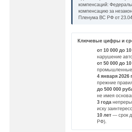
компенсаций: Федеральн
компенсацию за незакон
Пленума ВС РФ от 23.04
Ключевые цифры и ср
от 10 000 до 1
нарушение автор
от 50 000 до 1
промышленные о
4 января 2026 
прежние правил
до 500 000 руб
не имея основан
3 года
непрерыв
иску заинтересо
10 лет
— срок д
РФ).