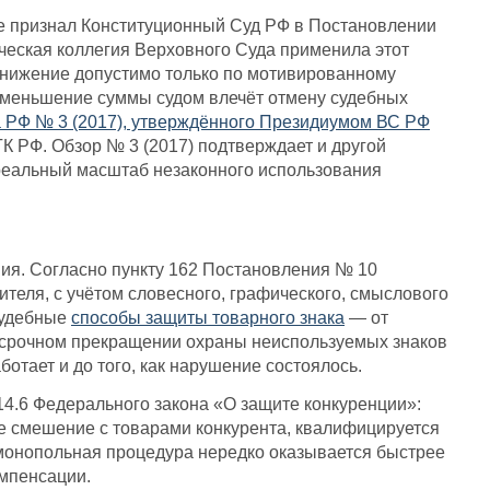
 признал Конституционный Суд РФ в Постановлении
ическая коллегия Верховного Суда применила этот
снижение допустимо только по мотивированному
 уменьшение суммы судом влечёт отмену судебных
а РФ № 3 (2017), утверждённого Президиумом ВС РФ
ГК РФ. Обзор № 3 (2017) подтверждает и другой
реальный масштаб незаконного использования
ния. Согласно пункту 162 Постановления № 10
теля, с учётом словесного, графического, смыслового
 судебные
способы защиты товарного знака
— от
досрочном прекращении охраны неиспользуемых знаков
тает и до того, как нарушение состоялось.
4.6 Федерального закона «О защите конкуренции»:
 смешение с товарами конкурента, квалифицируется
имонопольная процедура нередко оказывается быстрее
омпенсации.