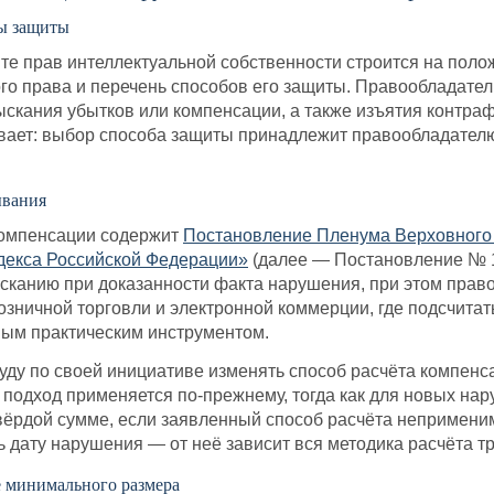
ы защиты
те прав интеллектуальной собственности строится на поло
о права и перечень способов его защиты. Правообладател
ыскания убытков или компенсации, а также изъятия контра
ает: выбор способа защиты принадлежит правообладателю,
ывания
компенсации содержит
Постановление Пленума Верховного 
одекса Российской Федерации»
(далее — Постановление № 1
сканию при доказанности факта нарушения, при этом право
розничной торговли и электронной коммерции, где подсчита
ным практическим инструментом.
суду по своей инициативе изменять способ расчёта компе
т подход применяется по-прежнему, тогда как для новых на
твёрдой сумме, если заявленный способ расчёта неприменим
 дату нарушения — от неё зависит вся методика расчёта т
 минимального размера