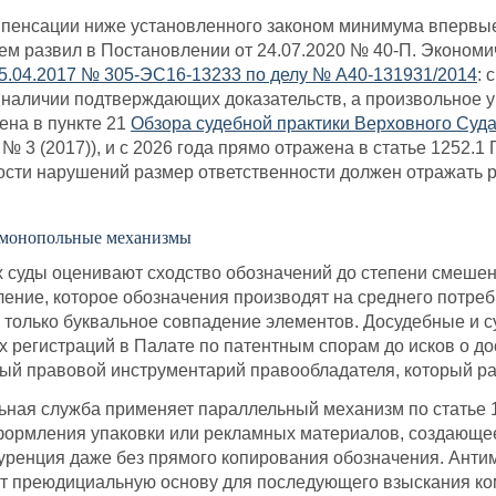
пенсации ниже установленного законом минимума впервые
атем развил в Постановлении от 24.07.2020 № 40-П. Эконом
5.04.2017 № 305-ЭС16-13233 по делу № А40-131931/2014
: 
и наличии подтверждающих доказательств, а произвольное
ена в пункте 21
Обзора судебной практики Верховного Суд
 3 (2017)), и с 2026 года прямо отражена в статье 1252.1 
ости нарушений размер ответственности должен отражать 
имонопольные механизмы
х суды оценивают сходство обозначений до степени смеше
ение, которое обозначения производят на среднего потреби
не только буквальное совпадение элементов. Досудебные и
х регистраций в Палате по патентным спорам до исков о 
й правовой инструментарий правообладателя, который рабо
ная служба применяет параллельный механизм по статье 1
формления упаковки или рекламных материалов, создающее
куренция даже без прямого копирования обозначения. Ант
аёт преюдициальную основу для последующего взыскания к