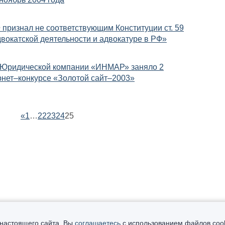
 признал не соответствующим Конституции ст. 59
двокатской деятельности и адвокатуре в РФ»
 Юридической компании «ИНМАР» заняло 2
рнет–конкурсе «Золотой сайт–2003»
«
1
…
22
23
24
25
ить консультацию:
настоящего сайта, Вы
соглашаетесь
с использованием файлов cooki