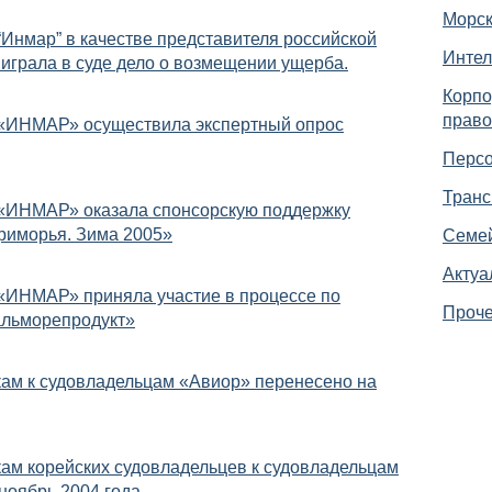
Морск
Инмар” в качестве представителя российской
Интел
играла в суде дело о возмещении ущерба.
Корпо
право
«ИНМАР» осуществила экспертный опрос
Персо
Транс
«ИНМАР» оказала спонсорскую поддержку
риморья. Зима 2005»
Семей
Актуа
«ИНМАР» приняла участие в процессе по
Проч
альморепродукт»
кам к судовладельцам «Авиор» перенесено на
кам корейских судовладельцев к судовладельцам
ноябрь 2004 года