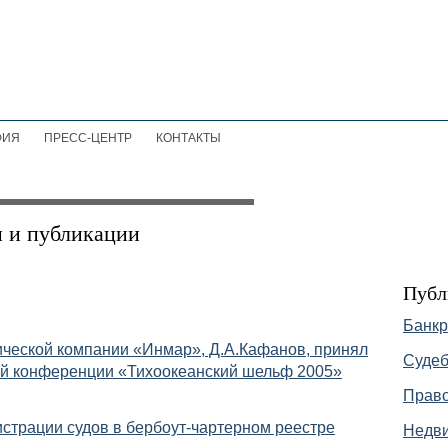
ФИЯ
ПРЕСС-ЦЕНТР
КОНТАКТЫ
и и публикации
Публ
Банкр
ческой компании «Инмар», Д.А.Кафанов, принял
Судеб
ой конференции «Тихоокеанский шельф 2005»
Право
истрации судов в бербоут-чартерном реестре
Недви