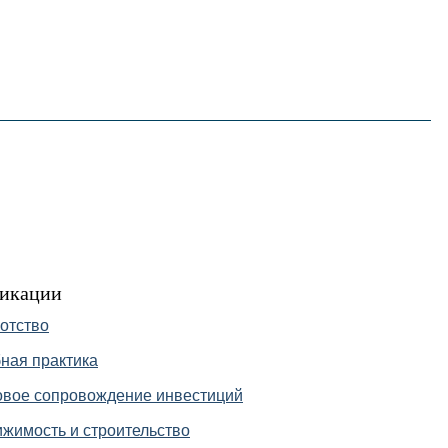
English
한국어
在中國
икации
отство
ная практика
вое сопровождение инвестиций
жимость и строительство