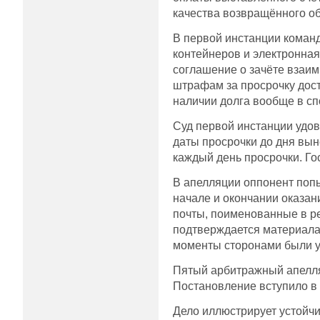
качества возвращённого о
В первой инстанции коман
контейнеров и электронна
соглашение о зачёте взаи
штрафам за просрочку дос
наличии долга вообще в сп
Суд первой инстанции удов
даты просрочки до дня вын
каждый день просрочки. Го
В апелляции оппонент поп
начале и окончании оказан
почты, поименованные в ре
подтверждается материалам
моменты сторонами были ур
Пятый арбитражный апелля
Постановление вступило в 
Дело иллюстрирует устойчи