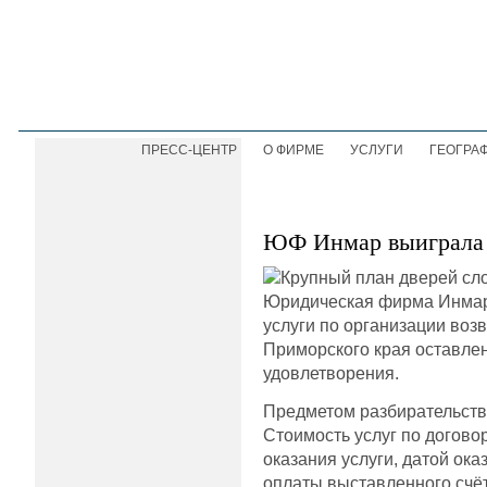
ПРЕСС-ЦЕНТР
О ФИРМЕ
УСЛУГИ
ГЕОГРА
ЮФ Инмар выиграла с
Юридическая фирма Инмар 
услуги по организации воз
Приморского края оставле
удовлетворения.
Предметом разбирательства
Стоимость услуг по догово
оказания услуги, датой ок
оплаты выставленного счёт