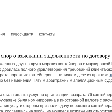
ФИЯ
ПРЕСС-ЦЕНТР
КОНТАКТЫ
пор о взыскании задолженности по договору 
добилась полного удовлетворения требований клиента-экс
врата порожних контейнеров — типичном деле из практики
т
но без изменения Пятым арбитражным апелляционным судо
 стала оплата услуг по организации возврата 76 контейнер
ру-заявке была номинирована в иностранной валюте с расчё
азания услуги стороны признали сдачу порожнего контейнер
а, сославшись на якобы имеющиеся возражения относитель