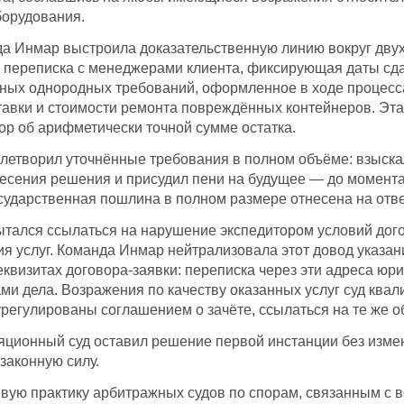
борудования.
да Инмар выстроила доказательственную линию вокруг дву
я переписка с менеджерами клиента, фиксирующая даты сда
мных однородных требований, оформленное в ходе процесса
тавки и стоимости ремонта повреждённых контейнеров. Эта
ор об арифметически точной сумме остатка.
летворил уточнённые требования в полном объёме: взыскал
есения решения и присудил пени на будущее — до момента 
сударственная пошлина в полном размере отнесена на отве
ытался ссылаться на нарушение экспедитором условий дого
ия услуг. Команда Инмар нейтрализовала этот довод указа
квизитах договора-заявки: переписка через эти адреса юр
и дела. Возражения по качеству оказанных услуг суд ква
егулированы соглашением о зачёте, ссылаться на те же об
ционный суд оставил решение первой инстанции без изме
законную силу.
вую практику арбитражных судов по спорам, связанным с 