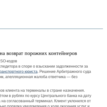
English
한국어
在中國
на возврат порожних контейнеров
педитора в споре о взыскании задолженности за
ранспортного юриста
. Решение Арбитражного суда
м, апелляционная жалоба ответчика — без
ов клиента на терминалы в стране назначения.
том в рублях по курсу Центрального банка на дату
а на согласованный терминал. Клиент уклонился от
но порядка уведомления о ходе оказания услуг и