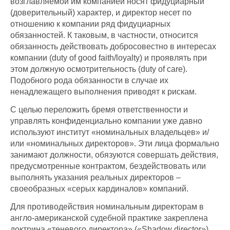
возглавляемой им компанией носят фидуциарный
(доверительный) характер, и директор несет по
отношению к компании ряд фидуциарных
обязанностей. К таковым, в частности, относится
обязанность действовать добросовестно в интересах
компании (duty of good faith/loyalty) и проявлять при
этом должную осмотрительность (duty of care).
Подобного рода обязанности в случае их
ненадлежащего выполнения приводят к рискам.
С целью переложить бремя ответственности и
управлять конфиденциально компании уже давно
используют институт «номинальных владельцев» и/
или «номинальных директоров». Эти лица формально
занимают должности, обязуются совершать действия,
предусмотренные контрактом, бездействовать или
выполнять указания реальных директоров –
своеобразных «серых кардиналов» компаний.
Для противодействия номинальным директорам в
англо-американской судебной практике закреплена
доктрина «теневого директора» («Shadow director»).